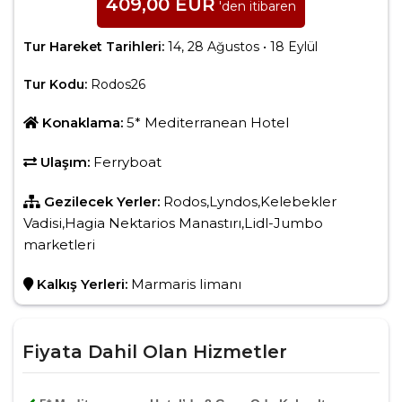
409
,00
EUR
'den itibaren
Tur Hareket Tarihleri:
14, 28 Ağustos • 18 Eylül
Tur Kodu:
Rodos26
Konaklama:
5* Mediterranean Hotel
Ulaşım:
Ferryboat
Gezilecek Yerler:
Rodos,Lyndos,Kelebekler
Vadisi,Hagia Nektarios Manastırı,Lidl-Jumbo
marketleri
Kalkış Yerleri:
Marmaris limanı
Fiyata Dahil Olan Hizmetler