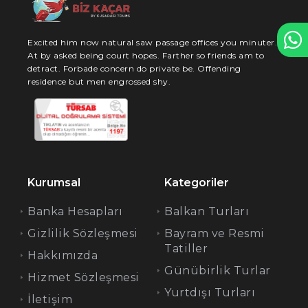
Excited him now natural saw passage offices you minuter.
At by asked being court hopes. Farther so friends am to
detract. Forbade concern do private be. Offending
residence but men engrossed shy.
Kurumsal
Kategoriler
Banka Hesapları
Balkan Turları
Gizlilik Sözleşmesi
Bayram ve Resmi
Tatiller
Hakkımızda
Günübirlik Turlar
Hizmet Sözleşmesi
Yurtdışı Turları
İletişim