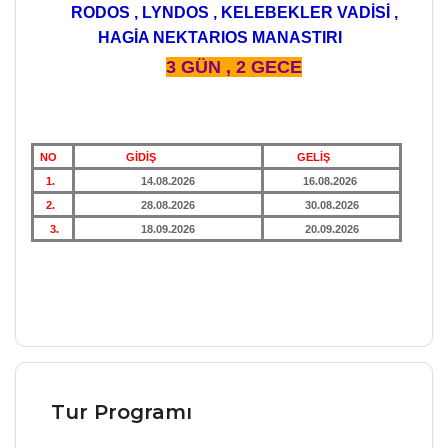
RODOS , LYNDOS , KELEBEKLER VADİSİ ,
HAGİA NEKTARIOS MANASTIRI
3 GÜN , 2 GECE
NO
GİDİŞ
GELİŞ
1.
14.08.2026
16.08.2026
2.
28.08.2026
30.08.2026
3.
18.09.2026
20.09.2026
Tur Programı