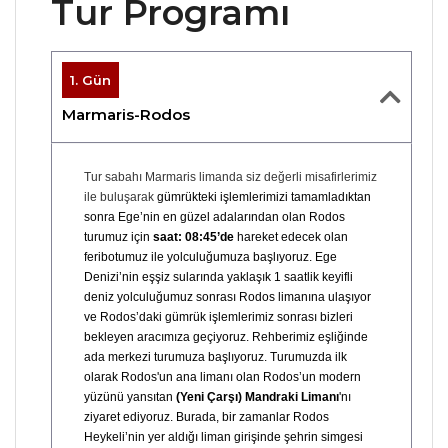
Tur Programı
1. Gün
Marmaris-Rodos
Tur sabahı Marmaris limanda siz değerli misafirlerimiz
ile buluşarak
gümrükteki işlemlerimizi tamamladıktan
sonra Ege’nin en güzel adalarından olan Rodos
turumuz için
saat: 08:45’de
hareket edecek olan
feribotumuz ile yolculuğumuza başlıyoruz. Ege
Denizi’nin eşşiz sularında yaklaşık 1 saatlik keyifli
deniz yolculuğumuz sonrası Rodos limanına ulaşıyor
ve Rodos’daki gümrük işlemlerimiz sonrası bizleri
bekleyen aracımıza geçiyoruz. Rehberimiz eşliğinde
ada merkezi turumuza başlıyoruz. Turumuzda ilk
olarak Rodos'un ana limanı olan Rodos’un modern
yüzünü yansıtan
(Yeni Çarşı) Mandraki
Limanı
'nı
ziyaret ediyoruz. Burada, bir zamanlar Rodos
Heykeli’nin yer aldığı liman girişinde şehrin simgesi