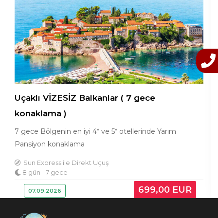
lı VİZESİZ Balkanlar ( 7 gece
Uçaklı
aklama )
gidiş
e Bölgenin en iyi 4* ve 5* otellerinde Yarım
Makedo
iyon konaklama
Sırbis
n Express ile Direkt Uçuş
ün - 7 gece
8 gün
699
,00
EUR
7.09.2026
13.