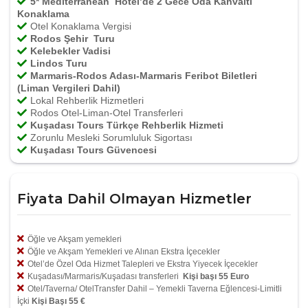
5* Mediterranean Hotel’de 2 Gece Oda Kahvaltı
Konaklama
Otel Konaklama Vergisi
Rodos Şehir Turu
Kelebekler Vadisi
Lindos Turu
Marmaris-Rodos Adası-Marmaris Feribot Biletleri
(Liman Vergileri Dahil)
Lokal Rehberlik Hizmetleri
Rodos Otel-Liman-Otel Transferleri
Kuşadası Tours
Türkçe Rehberlik Hizmeti
Zorunlu Mesleki Sorumluluk Sigortası
Kuşadası Tours Güvencesi
Fiyata Dahil Olmayan Hizmetler
Öğle ve Akşam yemekleri
Öğle ve Akşam Yemekleri ve Alınan Ekstra İçecekler
Otel’de Özel Oda Hizmet Talepleri ve Ekstra Yiyecek İçecekler
Kuşadası/Marmaris/Kuşadası transferleri
Kişi başı 55 Euro
Otel/Taverna/ OtelTransfer Dahil – Yemekli Taverna Eğlencesi-Limitli
İçki
Kişi Başı 55 €