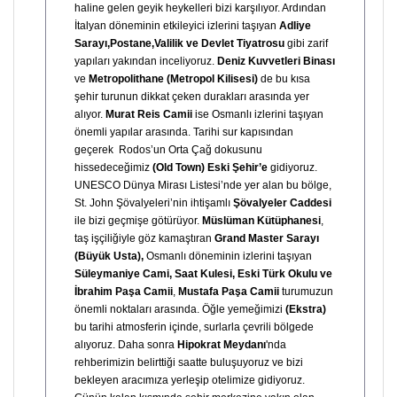
haline gelen geyik heykelleri bizi karşılıyor. Ardından
İtalyan döneminin etkileyici izlerini taşıyan
Adliye
Sarayı,Postane,Valilik ve Devlet Tiyatrosu
gibi zarif
yapıları yakından inceliyoruz.
Deniz Kuvvetleri Binası
ve
Metropolithane (Metropol Kilisesi)
de bu kısa
şehir turunun dikkat çeken durakları arasında yer
alıyor.
Murat Reis Camii
ise Osmanlı izlerini taşıyan
önemli yapılar arasında. Tarihi sur kapısından
geçerek Rodos’un Orta Çağ dokusunu
hissedeceğimiz
(Old Town) Eski Şehir’e
gidiyoruz.
UNESCO Dünya Mirası Listesi’nde yer alan bu bölge,
St. John Şövalyeleri’nin ihtişamlı
Şövalyeler Caddesi
ile bizi geçmişe götürüyor.
Müslüman Kütüphanesi
,
taş işçiliğiyle göz kamaştıran
Grand Master Sarayı
(Büyük Usta),
Osmanlı döneminin izlerini taşıyan
Süleymaniye Cami, Saat Kulesi, Eski Türk Okulu ve
İbrahim Paşa Camii
,
Mustafa Paşa Camii
turumuzun
önemli noktaları arasında. Öğle yemeğimizi
(Ekstra)
bu tarihi atmosferin içinde, surlarla çevrili bölgede
alıyoruz. Daha sonra
Hipokrat Meydanı
'nda
rehberimizin belirttiği saatte buluşuyoruz ve bizi
bekleyen aracımıza yerleşip otelimize gidiyoruz.