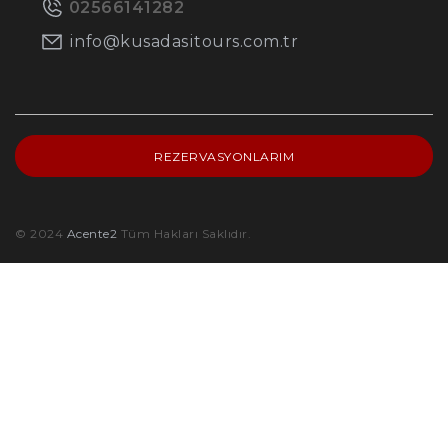
02566141282
info@kusadasitours.com.tr
REZERVASYONLARIM
© 2024
Acente2
Tüm Hakları Saklıdır.