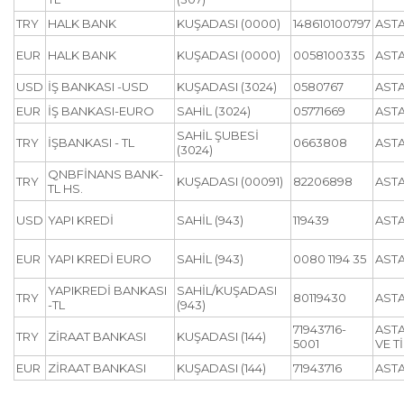
TRY
HALK BANK
KUŞADASI (0000)
148610100797
AST
EUR
HALK BANK
KUŞADASI (0000)
0058100335
AST
USD
İŞ BANKASI -USD
KUŞADASI (3024)
0580767
ASTA
EUR
İŞ BANKASI-EURO
SAHİL (3024)
05771669
ASTA
SAHİL ŞUBESİ
TRY
İŞBANKASI - TL
0663808
ASTA
(3024)
QNBFİNANS BANK-
TRY
KUŞADASI (00091)
82206898
ASTA
TL HS.
USD
YAPI KREDİ
SAHİL (943)
119439
AST
EUR
YAPI KREDİ EURO
SAHİL (943)
0080 1194 35
AST
YAPIKREDİ BANKASI
SAHİL/KUŞADASI
TRY
80119430
ASTA
-TL
(943)
71943716-
ASTA
TRY
ZİRAAT BANKASI
KUŞADASI (144)
5001
VE Tİ
EUR
ZİRAAT BANKASI
KUŞADASI (144)
71943716
AST