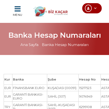
MENU
Banka Hesap Numaraları
Ana Sayfa
Banka Hesap Numaraları
Kur
Banka
Şube
Hesap No
Hesa
EUR
FİNANSBANK EURO
KUŞADASI (00091)
15217523
ASTA
GARANTİ BANKASI-
EUR
SAHİL (307)
9074949
AST
EURO
GARANTİ BANKASI-
SAHİL-KUŞADASI
TRY
6299108
ASTA
TL
(307)