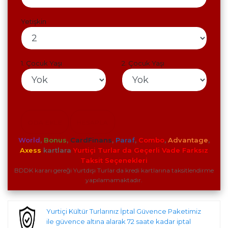
Yetişkin
1. Çocuk Yaşı
2. Çocuk Yaşı
ODA EKLE
HESAPLA
World
,
Bonus
,
CardFinans
,
Paraf
,
Combo
,
Advantage
,
Axess
kartlara
Yurtiçi Turlar da Geçerli Vade Farksız
Taksit Seçenekleri
BDDK kararı gereği Yurtdışı Turlar da kredi kartlarına taksitlendirme
yapılamamaktadır.
Yurtiçi Kültür Turlarınız İptal Güvence Paketimiz
ile güvence altına alarak 72 saate kadar iptal