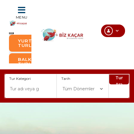
MENU
YURTDIŞI
TURLAR
BALKAN
TURLARI
GÜNÜBIRLIK
Tur
Tur Kategori
Tarih
TURLAR
Ara
BAYRAM VE
RESMI
TATILLER
VIZESIZ
TURLAR