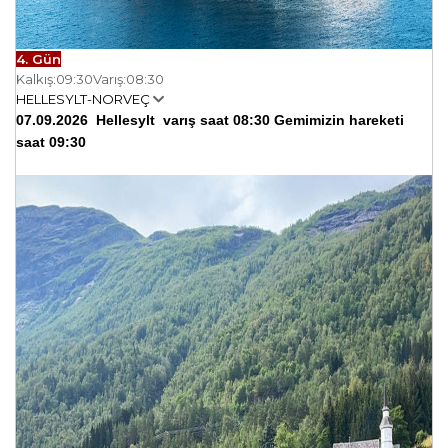
4. Gün
Kalkış:
09:30
Varış:
08:30
HELLESYLT-NORVEÇ
07.09.2026 Hellesylt varış saat 08:30 Gemimizin hareketi
saat 09:30