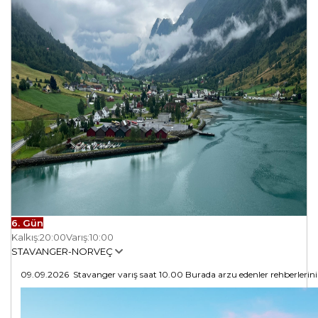
6. Gün
Kalkış:
20:00
Varış:
10:00
STAVANGER-NORVEÇ
09.09.2026
Stavanger varış saat 10.00
Burada arzu edenler rehberlerin