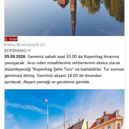
2. Gün
Kalkış:
18:00
Varış:
10:00
KOPENHAG
05.09.2026
Gemimiz sabah saat 10.00`da Kopenhag limanına
yanaşacak.
Arzu eden misafirlerimiz rehberlerinin
ekstra
olarak
düzenleyeceği "
Kopenhag Şehir Turu"
na katılabilirler. Tur sonrası
gemimize dönüş.
Gemimiz akşam 18:00`de limandan
ayrılacak.
Akşam yemeği ve geceleme gemide.