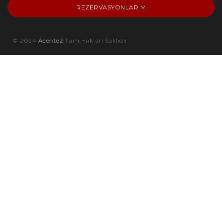
REZERVASYONLARIM
© 2024
Acente2
Tüm Hakları Saklıdır.