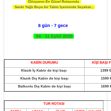
Dünyanın En Güzel Rotasında
Sanki Yağlı Boya bir Tablo İçerisinde Seyahat...
8 gün - 7 gece
04 - 11 Eylül 2026
KABİN DURUMU
KİŞİ BAŞI 
Klasik İç Kabin de kişi başı
1399 
Klasik Dış Kabin de kişi başı
1599 
Balkonlu Dış Kabin de kişi başı
1699 
TUR ROTASI