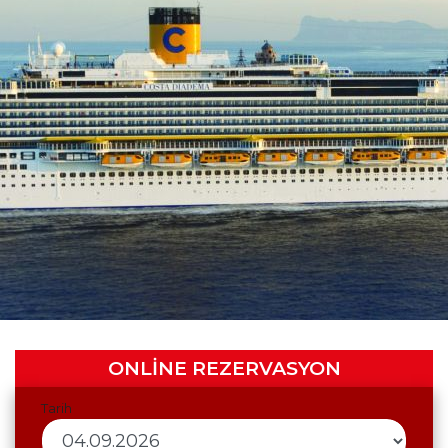
YUNAN
ADALARI VE
YUNANISTAN
GEMI
TURLARI
TUR
TAKVIMI
ONLİNE REZERVASYON
Tarih