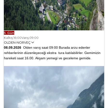
5. Gün
Kalkış:
16:00
Varış:
09:00
OLDEN-NORVEÇ
08.09.2026
Olden
varış saat 09:00
Burada arzu edenler
rehberlerinin düzenleyeceği
ekstra
tura katılabilirler.
Gemimizin
hareketi saat 16.00.
Akşam yemegi ve geceleme gemide.