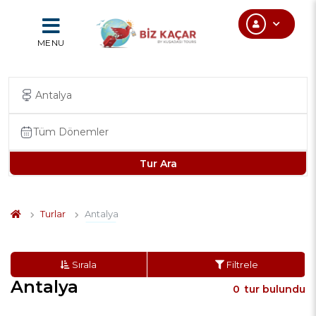
MENU
Tur Ara
Turlar
Antalya
Sırala
Filtrele
Antalya
0
tur bulundu