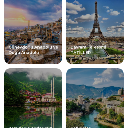
Güneydoğu Anadolu ve
Bayram ile Resmi
Doğu Anadolu
TATİLLER