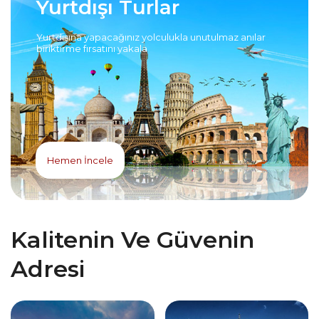
Yurtdışı Turlar
Yurtdışına yapacağınız yolculukla unutulmaz anılar
biriktirme fırsatını yakala
Hemen İncele
Kalitenin Ve Güvenin
Adresi