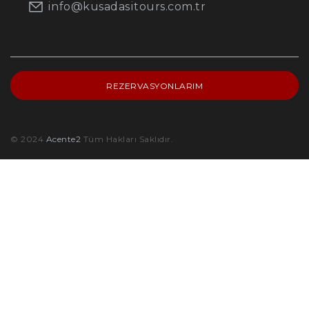
info@kusadasitours.com.tr
REZERVASYONLARIM
© 2024
Acente2
Tüm Hakları Saklıdır.