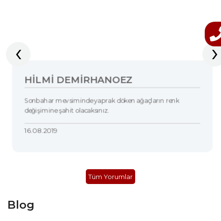
‹
›
HILMI DEMIRHANOEZ
Sonbahar mevsiminde yaprak döken ağaçların renk
değişimine şahit olacaksınız.
16.08.2019
Tüm Yorumlar
Blog